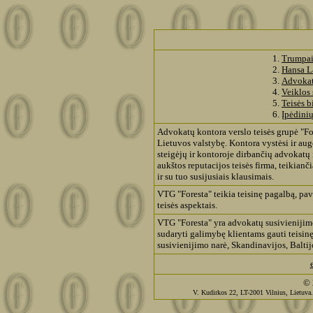
1.
Trumpa
2.
H
ansa 
3.
Advokata
4.
Veiklos 
5.
Teis
ė
s b
6.
Įpėdinių
Advokatų kontora
v
erslo teis
ės grupė
"Fo
Lietuvos valstybę. Kontora vystėsi ir a
steigėjų ir kontoroje dirbančių advokatų
aukštos reputacijos teisės firma, teikianč
ir su tuo susijusiais klausimais.
VTG "Foresta" teikia teisinę pagalbą, pave
teisės aspektais.
VTG "Foresta" yra advokatų susivienijim
sudaryti galimybę klientams gauti teisinę 
susivienijimo narė, Skandinavijos, Baltij
©
V. Kudirkos 22, LT-2001 Vilnius, Lietuva