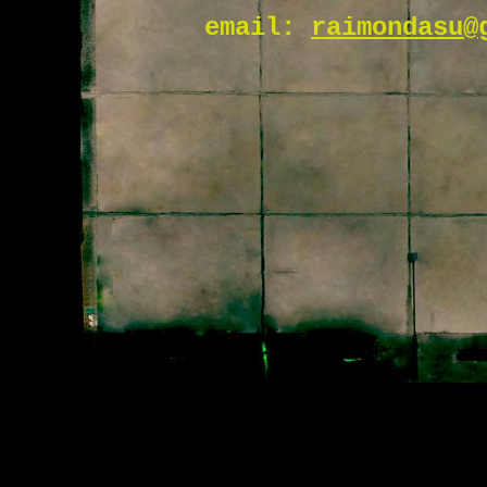
email:
raimondasu@