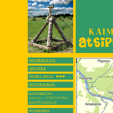
INFORMACIJA
APLINKA
ŽEMĖLAPIAI
NUOTRAUKOS
KONTAKTAS
Amritas
+37065453801
amrit
@centras.lt
NUORODOS