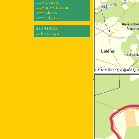
www.zona.lt
www.nowik.com
www.osho.com
www.
pirtyje
.lt
DIZAINAS
web'do'sign