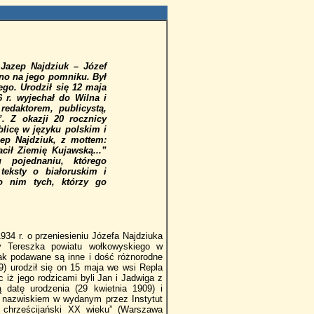
 Jazep Najdziuk – Józef
ano na jego pomniku. Był
ego. Urodził się 12 maja
 r. wyjechał do Wilna i
redaktorem, publicystą,
”. Z okazji 20 rocznicy
blicę w języku polskim i
zep Najdziuk, z mottem:
cił Ziemię Kujawską...”
u pojednaniu, którego
teksty o białoruskim i
o nim tych, którzy go
4 r. o przeniesieniu Józefa Najdziuka
y Tereszka powiatu wołkowyskiego w
dnak podawane są inne i dość różnorodne
99) urodził się on 15 maja we wsi Repla
 iż jego rodzicami byli Jan i Jadwiga z
ą datę urodzenia (29 kwietnia 1909) i
 nazwiskiem w wydanym przez Instytut
ch chrześcijański XX wieku” (Warszawa