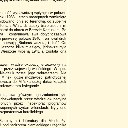
ałalność wydawniczą wpłynęło w połowie
 roku 1936 i latach następnych zamknięto
kwidowano ich sieć terenową, co zupełnie
lenia z Wilna działaczy białoruskich, m
ostał do obozu w Berezie Kartuskiej. Po
lna i kontynuował swą dotychczasową
 pierwszej połowie 1940 r. wznowił druk
ich swoją „Białoruś wczoraj i dziś”. Od
 jeszcze kilka miesięcy, jednakże była
 Wreszcie wiosną 1941 r. została ona
bawem władze okupacyjne zezwoliły na
. przez wojewodę wileńskiego. W lipcu
Najdziuk został jego sekretarzem. Nie
 Mińsk, gdzie możliwości patriotycznej
ewozu do Mińska dużej ilości książek
anizował tam księgarnię.
Początkowo głównym jego zadaniem było
k dozwolonych przez władze okupacyjne
zonych przez inspektorat programów
dwojennych wydań wileńskich. Były one
szpasterstwa katolickiego.
olnych i Literatury dla Młodzieży.
ł pod nadzorem niemieckiego urzędnika