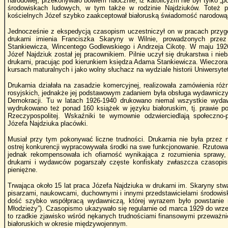
narodowej, przekonywało bowiem naocznie, iż katolicyzm nie był tylko „po
środowiskach ludowych, w tym także w rodzinie Najdziuków. Toteż p
kościelnych Józef szybko zaakceptował białoruską świadomość narodową i
Jednocześnie z ekspedycją czasopism uczestniczył on w pracach przygo
drukarni imienia Franciszka Skaryny w Wilnie, prowadzonych prze
Stankiewicza, Wincentego Godlewskiego i Andrzeja Cikotę. W maju 1926 
Józef Najdziuk został jej pracownikiem. Pilnie uczył się drukarstwa i n
drukarni, pracując pod kierunkiem księdza Adama Stankiewicza. Wieczora
kursach maturalnych i jako wolny słuchacz na wydziale historii Uniwersyte
Drukarnia działała na zasadzie komercyjnej, realizowała zamówienia róż
rosyjskich, jednakże jej podstawowym zadaniem była obsługa wydawniczyc
Demokracji. Tu w latach 1926-1940 drukowano niemal wszystkie wydaw
wydrukowano też ponad 160 książek w języku białoruskim, tj. prawie po
Rzeczypospolitej. Wskaźniki te wymownie odzwierciedlają społeczno-p
Józefa Najdziuka placówki.
Musiał przy tym pokonywać liczne trudności. Drukarnia nie była przez
ostrej konkurencji wypracowywała środki na swe funkcjonowanie. Rzutowa
jednak rekompensowała ich ofiarność wynikająca z rozumienia sprawy, d
drukarni i wydawców pogarszały częste konfiskaty zwłaszcza czasopis
pieniężne.
Trwająca około 15 lat praca Józefa Najdziuka w drukarni im. Skaryny st
pisarzami, naukowcami, duchownymi i innymi przedstawicielami środowis
dość szybko współpracą wydawniczą, której wyrazem było powstanie m
Młodzieży”). Czasopismo ukazywało się regularnie od marca 1929 do wrześn
to rzadkie zjawisko wśród nękanych trudnościami finansowymi przeważn
białoruskich w okresie międzywojennym.