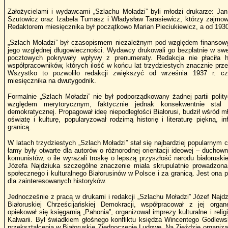
Założycielami i wydawcami „Szlachu Moładzi” byli młodzi drukarze: Jan
Szutowicz oraz Izabela Tumasz i Władysław Tarasiewicz, którzy zajmowal
Redaktorem miesięcznika był początkowo Marian Pieciukiewicz, a od 1930 
„Szlach Moładzi” był czasopismem niezależnym pod względem finansow
jego względnej długowieczności. Wydawcy drukowali go bezpłatnie w swej
pocztowych pokrywały wpływy z prenumeraty. Redakcja nie płaciła h
współpracowników, których ilość w końcu lat trzydziestych znacznie prze
Wszystko to pozwoliło redakcji zwiększyć od września 1937 r. cz
miesięcznika na dwutygodnik.
Formalnie „Szlach Moładzi” nie był podporządkowany żadnej partii polit
względem merytorycznym, faktycznie jednak konsekwentnie stal na
demokratycznej. Propagował ideę niepodległości Białorusi, budził wśród
oświatę i kulturę, popularyzował rodzimą historię i literaturę piękną,
granicą.
W latach trzydziestych „Szlach Moładzi” stał się najbardziej popularnym
łamy były otwarte dla autorów o różnorodnej orientacji ideowej – duchow
komunistów, o ile wyrażali troskę o lepszą przyszłość narodu białoruski
Józefa Najdziuka szczególne znaczenie miała skrupulatnie prowadzona 
społecznego i kulturalnego Białorusinów w Polsce i za granicą. Jest ona 
dla zainteresowanych historyków.
Jednocześnie z pracą w drukarni i redakcji „Szlachu Moładzi” Józef Najdz
Białoruskiej Chrześcijańskiej Demokracji, współpracował z jej orga
opiekował się księgarnią „Pahonia”, organizował imprezy kulturalne i relig
Kalwarii. Był świadkiem głośnego konfliktu księdza Wincentego Godlews
przekształcenia w Białoruskie Zjednoczenie Ludowe. Na Zjeździe organiz