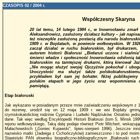
CZASOPIS 02 / 2004 г.
Współczesny Skaryna
20 lat temu, 14 lutego 1984 r., w Inowrocławiu zmarł
Aleksandrowicz, zasłużony działacz kultury – jak napis
też niezwykle zasłużoną postacią dla narodu białoruski
1909 r. w Bojdatach, w powiecie wołkowyskim. W 1926
zaczął działać w ruchu białoruskim, był drukarzem, 
autorem historii Białorusi „Biełaruś uczora i siańnia
śmierci władze i społeczność Inowrocławia odsłonią ta
białoruskim na tamtejszej drukarni, którą kierował Ja
„Nie mogąc służyć swojej Ojczyźnie pokochał i uboga
Uroczystość ma służyć także polskobiałoruskiem
przykładem był sam jej bohater. Niżej publikujemy 
polskim etapach w jego życiu oraz wspomnienia 
pamiętają.
Etap białoruski
Jak wykazano w posiadanym przeze mnie zaświadczeniu wojskowym z 193
do rezerwy, urodził się on 12 maja 1909 r. we wsi Bojdaty gmin
rzymskokatolickiej rodzinie Cypriana i Ludwiki Najdziuków. Ostatnio je
dane. Tak więc według Encyklopedii Historii Białorusi (tom 5, Minsk 19
rejonu wołkowyskiego. Taką datę podaje również Piotr Milchert, wskazując
Małachowskich („Goniec Kujawski”, lipiec-sierpień 1996). Jeszcze inn
nazwisko matki (Jadwiga z Cichończyków) zamieszczono i to pod moim
Slawistyki PAN słowniku biograficzno-bibliograficznym „Białoruski ru