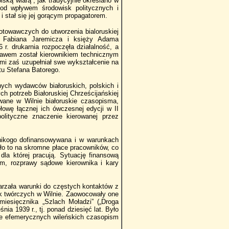
lską wiarą”, jak tradycyjnie określano w
od wpływem środowisk politycznych i
 stał się jej gorącym propagatorem.
towawczych do utworzenia bialoruskiej
z Fabiana Jaremicza i księży Adama
r. drukarnia rozpoczęła działalność, a
iebawem został kierownikiem technicznym
mi zaś uzupełniał swe wykształcenie na
tu Stefana Batorego.
nych wydawców białoruskich, polskich i
h potrzeb Białoruskiej Chrześcijańskiej
ane w Wilnie białoruskie czasopisma,
łowę łącznej ich ówczesnej edycji w II
olityczne znaczenie kierowanej przez
 nikogo dofinansowywana i w warunkach
ło to na skromne płace pracowników, co
la której pracują. Sytuację finansową
m, rozprawy sądowe kierownika i kary
warzała warunki do częstych kontaktów z
k twórczych w Wilnie. Zaowocowały one
iesięcznika „Szlach Moładzi” („Droga
ia 1939 r., tj. ponad dziesięć lat. Było
ie efemerycznych wileńskich czasopism