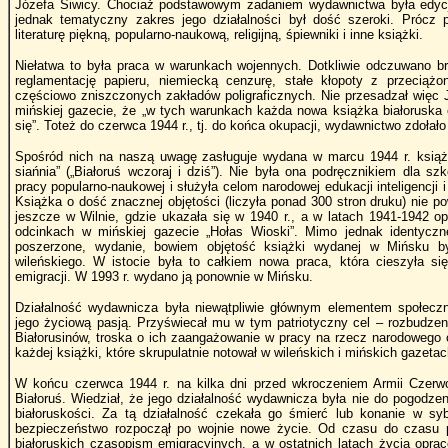
Józefa Siwicy. Chociaż podstawowym zadaniem wydawnictwa była edycja l
jednak tematyczny zakres jego działalności był dość szeroki. Prócz
literaturę piękną, popularno-naukową, religijną, śpiewniki i inne książki.
Niełatwa to była praca w warunkach wojennych. Dotkliwie odczuwano b
reglamentację papieru, niemiecką cenzurę, stałe kłopoty z przeciążo
częściowo zniszczonych zakładów poligraficznych. Nie przesadzał więc 
mińskiej gazecie, że „w tych warunkach każda nowa książka białoruska
się”. Toteż do czerwca 1944 r., tj. do końca okupacji, wydawnictwo zdołało
Spośród nich na naszą uwagę zasługuje wydana w marcu 1944 r. książk
siańnia” („Białoruś wczoraj i dziś”). Nie była ona podręcznikiem dla s
pracy popularno-naukowej i służyła celom narodowej edukacji inteligencji
Książka o dość znacznej objętości (liczyła ponad 300 stron druku) nie p
jeszcze w Wilnie, gdzie ukazała się w 1940 r., a w latach 1941-1942 o
odcinkach w mińskiej gazecie „Hołas Wioski”. Mimo jednak identyczne
poszerzone, wydanie, bowiem objętość książki wydanej w Mińsku był
wileńskiego. W istocie była to całkiem nowa praca, która cieszyła się
emigracji. W 1993 r. wydano ją ponownie w Mińsku.
Działalność wydawnicza była niewątpliwie głównym elementem społeczno-k
jego życiową pasją. Przyświecał mu w tym patriotyczny cel – rozbudzen
Białorusinów, troska o ich zaangażowanie w pracy na rzecz narodowego o
każdej książki, które skrupulatnie notował w wileńskich i mińskich gazetac
W końcu czerwca 1944 r. na kilka dni przed wkroczeniem Armii Czerwo
Białoruś. Wiedział, że jego działalność wydawnicza była nie do pogodze
białoruskości. Za tą działalność czekała go śmierć lub konanie w sy
bezpieczeństwo rozpoczął po wojnie nowe życie. Od czasu do czasu 
białoruskich czasopism emigracyjnych, a w ostatnich latach życia oprac