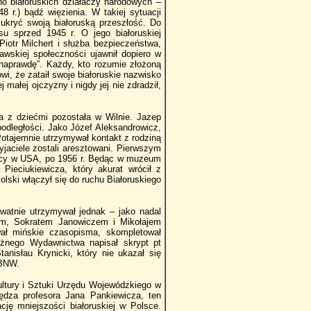
ano białoruskich działaczy narodowych –
8 r.) bądź więzienia. W takiej sytuacji
ukryć swoją białoruską przeszłość. Do
su sprzed 1945 r. O jego białoruskiej
 Piotr Milchert i służba bezpieczeństwa,
wskiej społeczności ujawnił dopiero w
 naprawdę”. Każdy, kto rozumie złożoną
i, że zataił swoje białoruskie nazwisko
małej ojczyzny i nigdy jej nie zdradził,
a z dziećmi pozostała w Wilnie. Jazep
epodległości. Jako Józef Aleksandrowicz,
 Potajemnie utrzymywał kontakt z rodziną
yjaciele zostali aresztowani. Pierwszym
jący w USA, po 1956 r. Będąc w muzeum
Pieciukiewicza, który akurat wrócił z
olski włączył się do ruchu Białoruskiego
rywatnie utrzymywał jednak – jako nadal
iem, Sokratem Janowiczem i Mikołajem
wał mińskie czasopisma, skompletował
eżnego Wydawnictwa napisał skrypt pt
nisłau Krynicki, który nie ukazał się
 BNW.
Kultury i Sztuki Urzędu Wojewódzkiego w
iędza profesora Jana Pankiewicza, ten
ację mniejszości białoruskiej w Polsce.