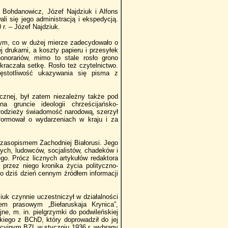
 Bohdanowicz, Józef Najdziuk i Alfons
i się jego administracją i ekspedycją.
r. – Józef Najdziuk.
ym, co w dużej mierze zadecydowało o
 drukarni, a koszty papieru i przesyłek
onorariów, mimo to stale rosło grono
kraczała setkę. Rosło też czytelnictwo.
ęstotliwość ukazywania się pisma z
ycznej, był zatem niezależny także pod
 gruncie ideologii chrześcijańsko-
 młodzieży świadomość narodową, szerzył
 informował o wydarzeniach w kraju i za
 czasopismem Zachodniej Białorusi. Jego
nych, ludowców, socjalistów, chadeków i
ego. Prócz licznych artykułów redaktora
przez niego kronika życia polityczno-
po dziś dzień cennym źródłem informacji
iuk czynnie uczestniczył w działalności
nem prasowym „Biełaruskaja Krynica”,
ijne, m. in. pielgrzymki do podwileńskiej
kiego z BChD, który doprowadził do jej
acyjnym BZL w styczniu 1936 r. wybrany