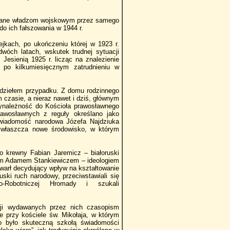
podane władzom wojskowym przez samego
do ich fałszowania w 1944 r.
jkach, po ukończeniu której w 1923 r.
óch latach, wskutek trudnej sytuacji
Jesienią 1925 r. licząc na znalezienie
 po kilkumiesięcznym zatrudnieniu w
 dziełem przypadku. Z domu rodzinnego
 czasie, a nieraz nawet i dziś, głównym
zynależność do Kościoła prawosławnego
rawosławnych z reguły określano jako
 świadomość narodowa Józefa Najdziuka
 zwłaszcza nowe środowisko, w którym
go krewny Fabian Jaremicz – białoruski
dzem Adamem Stankiewiczem – ideologiem
ywarł decydujący wpływ na kształtowanie
uski ruch narodowy, przeciwstawiali się
ko-Robotniczej Hromady i szukali
cji wydawanych przez nich czasopism
ze przy kościele św. Mikołaja, w którym
to było skuteczną szkołą świadomości