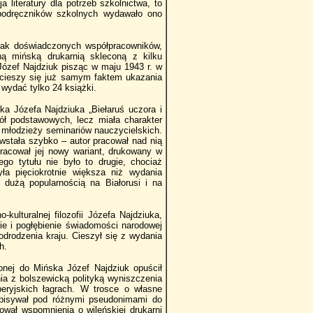
iteratury dla potrzeb szkolnictwa, to
 podręczników szkolnych wydawało ono
rak doświadczonych współpracowników,
ną mińską drukarnią skleconą z kilku
Józef Najdziuk pisząc w maju 1943 r. w
 cieszy się już samym faktem ukazania
 wydać tylko 24 książki.
a Józefa Najdziuka „Biełaruś uczora i
zkół podstawowych, lecz miała charakter
 i młodzieży seminariów nauczycielskich.
owstała szybko – autor pracował nad nią
pracował jej nowy wariant, drukowany w
go tytułu nie było to drugie, chociaż
a pięciokrotnie większa niż wydania
 dużą popularnością na Białorusi i na
ulturalnej filozofii Józefa Najdziuka,
ie i pogłębienie świadomości narodowej
drodzenia kraju. Cieszył się z wydania
h.
nej do Mińska Józef Najdziuk opuścił
nia z bolszewicką polityką wyniszczenia
beryjskich łagrach. W trosce o własne
pisywał pod różnymi pseudonimami do
ował wspomnienia o wileńskiej drukarni