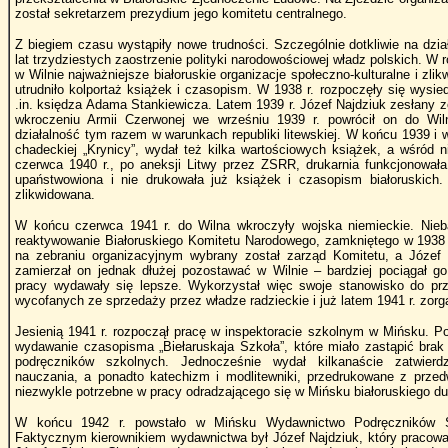
został sekretarzem prezydium jego komitetu centralnego.
Z biegiem czasu wystąpiły nowe trudności. Szczególnie dotkliwie na dzi
lat trzydziestych zaostrzenie polityki narodowościowej władz polskich. W
w Wilnie najważniejsze białoruskie organizacje społeczno-kulturalne i zli
utrudniło kolportaż książek i czasopism. W 1938 r. rozpoczęły się wysied
.in. księdza Adama Stankiewicza. Latem 1939 r. Józef Najdziuk zesłany z
wkroczeniu Armii Czerwonej we wrześniu 1939 r. powrócił on do Wi
działalność tym razem w warunkach republiki litewskiej. W końcu 1939 i w
chadeckiej „Krynicy”, wydał też kilka wartościowych książek, a wśród n
czerwca 1940 r., po aneksji Litwy przez ZSRR, drukarnia funkcjonowała
upaństwowiona i nie drukowała już książek i czasopism białoruskich.
zlikwidowana.
W końcu czerwca 1941 r. do Wilna wkroczyły wojska niemieckie. Nie
reaktywowanie Białoruskiego Komitetu Narodowego, zamkniętego w 1938 r
na zebraniu organizacyjnym wybrany został zarząd Komitetu, a Józef 
zamierzał on jednak dłużej pozostawać w Wilnie – bardziej pociągał go
pracy wydawały się lepsze. Wykorzystał więc swoje stanowisko do prz
wycofanych ze sprzedaży przez władze radzieckie i już latem 1941 r. zorg
Jesienią 1941 r. rozpoczął pracę w inspektoracie szkolnym w Mińsku. 
wydawanie czasopisma „Biełaruskaja Szkoła”, które miało zastąpić bra
podręczników szkolnych. Jednocześnie wydał kilkanaście zatwierd
nauczania, a ponadto katechizm i modlitewniki, przedrukowane z prze
niezwykle potrzebne w pracy odradzającego się w Mińsku białoruskiego du
W końcu 1942 r. powstało w Mińsku Wydawnictwo Podręczników Szk
Faktycznym kierownikiem wydawnictwa był Józef Najdziuk, który pracowa