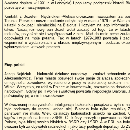
(wydane dopiero w 1991 r. w Londynie) i popularny podręcznik historii Bi
pozostaje w maszynopisie.
Kontakt z Józefem Najdziukiem-Aleksandrowiczem nawiązałem za poś
Torunia. Pierwsze nasze spotkanie odbyło się w marcu 1979 r. w Warsz
książki o okupacji niemieckiej na Białorusi i liczyłem na jego informacj
łatwo. Naszą rozmowę pan Józef wolał zacząć od tego, że w latach
rodziców, przyjaźnił się i współpracował z nimi. Miał do mnie pełne zaufa
odpowiedzi na moje pytania. Tak w latach 1979-1983 powstała i zach
wspomnień o wydarzeniach w okresie międzywojennym i podczas okupacj
wykorzystałem w swych pracach.
Etap polski
Jazep Najdziuk – białoruski działacz narodowy – znalazł schronienie
Aleksandrowicz. Temu miastu poświęcił swoje pasje działacza społeczne
umiejętności zawodowe, wyniesione z pracy w białoruskiej drukarni i
Wilnie. Wszystko, co robił w Polsce w Inowrocławiu, bazowało na doświadc
narodowym. Gdyby po II wojnie światowej powstała niepodległa Białoruś,
poświęciłby jej, a nie Inowrocławowi.
W ówczesnej rzeczywistości inteligencja białoruska posądzana była o na
było podstawą do represji wobec niej. Białoruś była tylko republiką
państwem nie miała. Wielu działaczy białoruskich uciekło na Zachód. Ci,
łagrów i więzień na terenie ZSRR. Ci, którzy marzyli o powrocie na Bia
Polsce, byle bliżej swoich bliskich w BSRR czy LSRR. A w PRL nie było 
uważani byli za obywateli radzieckich i jako tacy podlegali deportacji do 