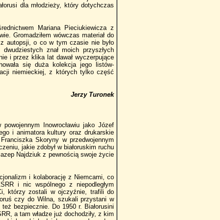
ałorusi dla młodzieży, który dotychczas
rednictwem Mariana Pieciukiewicza z
awie. Gromadziłem wówczas materiał do
e z autopsji, o co w tym czasie nie było
 dwudziestych znał moich przyszłych
nie i przez klika lat dawał wyczerpujące
owała się duża kolekcja jego listów-
i niemieckiej, z których tylko część
Jerzy Turonek
 w powojennym Inowrocławiu jako Józef
go i animatora kultury oraz drukarskie
m. Franciszka Skoryny w przedwojennym
zeniu, jakie zdobył w białoruskim ruchu
 Jazep Najdziuk z pewnością swoje życie
cjonalizm i kolaborację z Niemcami, co
 ZSRR i nic wspólnego z niepodległym
 którzy zostali w ojczyźnie, trafili do
łoruś czy do Wilna, szukali przystani w
też bezpiecznie. Do 1950 r. Białorusini
ZSRR, a tam władze już dochodziły, z kim