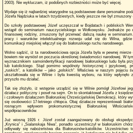
2003). Nie wykluczam, iż podobnych rozbieżności może być więcej.
Wydaje się iż najbardziej wiarygodne są podstawowe dane personalne 
Józefa Najdziuka w latach trzydziestych, kiedy jeszcze nie był zmuszony 
Do szkoły podstawowej Józef uczęszczał w Bojdatach i pobliskich Were
wstąpił do seminarium nauczycielskiego w Wołkowysku. Jednakże po dw
finansowej rodziny, zmuszony był przerwać dalszą naukę w seminarium. 
pracy i warunków intelektualnego rozwoju udał się do Wilna, gdzie
komunikacji miejskiej włączył się do białoruskiego ruchu narodowego.
Wolno sądzić, iż ta narodowościowa opcja Józefa była w pewnej mierze
bowiem nie wyniósł on poczucia określonej świadomości narodowej. W tym
wyznacznikiem samoindentyfikacji narodowej białoruskiego ludu była pr
lub katolickiego. Stąd pomimo wspólnoty historycznej i językowej, p
„ruskich”, a katolików – jako „polskich”. Właściwa w naszym pojęciu
ukształtowała się w Wilnie i była kwestią wyboru, na który wpłynęło
przyszło mu działać.
Tak się złożyło, iż wstępnie urządzić się w Wilnie pomógł Józefowi je
działacz polityczny i poseł na sejm. On to skontaktował Józefa z księ
i czołowym działaczem Białoruskiej Chrześcijańskiej Demokracji, który w
się osobowości 17-letniego chłopca. Obaj działacze reprezentowali białor
rosnącym wpływom prokomunistycznej Białoruskiej Włościańs
współpracowników.
Już wiosną 1926 r. Józef został zaangażowany do obsługi ekspedy
„Krynica” i „Sialanskaja Niwa”, ponadto uczestniczył w białoruskim chór
odbywały się nabożeństwa dla Białorusinów-katolików. Uczestnictwo 