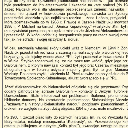
mają do czynienia. Ujawnienie „białoruskich nacjonalistów” – jak określ
było pretekstem do ich aresztowania i skazania na karę śmierci (do 194
Jazep Najdziuk wolał dla własnego bezpieczeństwa zmienić nazwisko i 
śmierci nie ujawnił w Inowrocławiu prawdziwego nazwiska ani życiory
przeszłości wiedziała tylko najbliższa rodzina – żona i córka, przyjaciel
która zdemaskowała go w 1963 r. Prawdę o Jazepie Najdziuku inowrocła
1996 r. P. Milchert na łamach „Gońca Kujawskiego” w artykule „Kim był
rzeczywistość powojenną nie będzie miał za złe Józefowi Aleksandrowiczow
i przeszłość. W końcu oddał się bezgranicznie pracy na rzecz swojej nowej 
tak jak nie zdradził swojej ojczyzny Białorusi.
W celu ratowania własnej skóry uciekł wraz z Niemcami w 1944 r. Żon
Najdziuk przestał istnieć wraz z szansą na realizację idei białoruskiej ni
bezpartyjny, ale lojalny wobec władz PRL, żył i pracował w Inowrocławiu.
w Wilnie. Szybko zorientował się, że nie może tam wrócić, gdyż jego prz
Białorusinem, z którym nawiązał kontakt był jego brat Czesław mieszka
etnograficznym w Toruniu usłyszał znajomy głos. Był to głos Mariana 
Workuty. Po latach zsyłki i więzienia M. Pieciukiewicz po przyjeździe do P
Towarzystwa Społeczno-Kulturalnego, akurat tworzącego się w PRL.
Józef Aleksandrowicz do białoruskości oficjalnie się nie przyznawał. P
oddany patriotycznej sprawie Białorusin – kontakty z Jerzym Turonk
Dawidziukiem. Stale interesował się problemami Białorusi, prenumero
bibliotekę domową. Na zamówienie podziemnego Białoruskiego Niezal
„Paznawajma historyju biełaruskaha narodu”, podpisany pseudonimem Sta
drukiem ze względu na zbyt dużą objętość (284 s.) oraz małe możliwości
Po 1980 r. zaczął pisać listy do różnych instytucji (m. in. do Wydziału 
Białymstoku, redakcji miesięcznika „Kontrasty”, do Przewielebnego ks
ostatni publikujemy w rubryce „Kaliś pisali”), zwracając uwagę na sytu