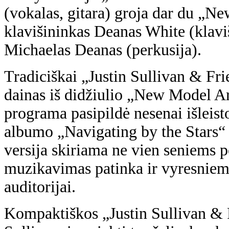
(vokalas, gitara) groja dar du „
klavišininkas Deanas White (klaviš
Michaelas Deanas (perkusija).
Tradiciškai „Justin Sullivan & Fri
dainas iš didžiulio „New Model Ar
programa pasipildė nesenai išleist
albumo „Navigating by the Stars
versija skiriama ne vien seniems p
muzikavimas patinka ir vyresniems
auditorijai.
Kompaktiškos „Justin Sullivan & Fr