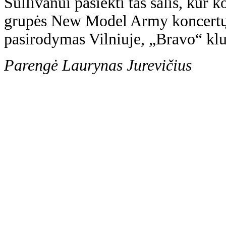
Sullivanui pasiekti tas šalis, kur 
grupės New Model Army koncertų. 
pasirodymas Vilniuje, „Bravo“ klu
Parengė Laurynas Jurevičius