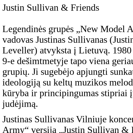
Justin Sullivan & Friends
Legendinės grupės „New Model Army
vadovas Justinas Sullivanas (Justi
Leveller) atvyksta į Lietuvą. 19
9-e dešimtmetyje tapo viena geria
grupių. Ji sugebėjo apjungti sunk
ideologiją su keltų muzikos melo
kūryba ir principingumas stipriai 
judėjimą.
Justinas Sullivanas Vilniuje kon
Army“ versija „Justin Sullivan & 